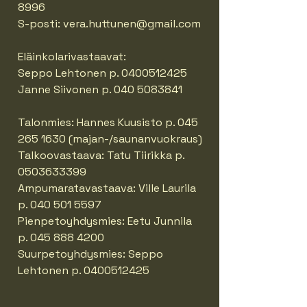
8996
S-posti:
vera.huttunen@gmail.com
Eläinkolarivastaavat:
Seppo Lehtonen p.
0400512425
Janne Siivonen p.
040 5083841
Talonmies: Hannes Kuusisto p.
045
265 1630
(majan-/saunanvuokraus)
Talkoovastaava: Tatu Tiirikka p.
0503633399
Ampumaratavastaava: Ville Laurila
p.
040 501 5597
Pienpetoyhdysmies: Eetu Junnila
p.
045 888 4200
Suurpetoyhdysmies: Seppo
Lehtonen p.
0400512425