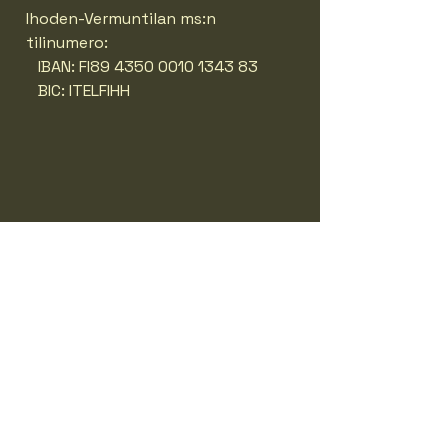
Ihoden-Vermuntilan ms:n
tilinumero:
IBAN: FI89
4350 0010 1343 83
BIC: ITELFIHH
Ihoden-Vermuntilan