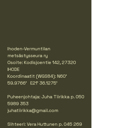
Ihoden-Vermuntilan
metsästysseura ry
Osoite: Kodisjoentie 142, 27320
IHODE
Koordinaatit (WGS84): N60'
59.9766' E21' 36.1275'
Puheenjohtaja: Juha Tiirikka p.
050
5989 353
juhatiirikka@gmail.com
Sihteeri: Vera Huttunen p.
045 269