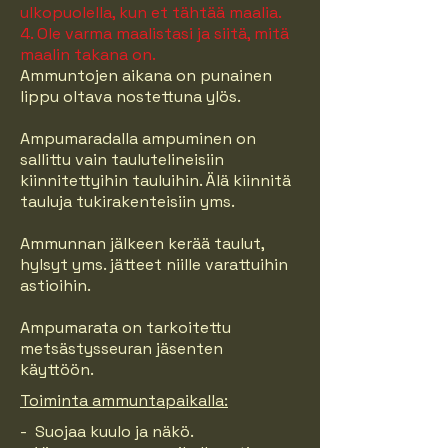
ulkopuolella, kun et tähtää maalia.
4. Ole varma maalistasi ja siitä, mitä
maalin takana on.
Ammuntojen aikana on punainen
lippu oltava nostettuna ylös.
Ampumaradalla ampuminen on
sallittu vain taulutelineisiin
kiinnitettyihin tauluihin. Älä kiinnitä
tauluja tukirakenteisiin yms.
Ammunnan jälkeen kerää taulut,
hylsyt yms. jätteet niille varattuihin
astioihin.
Ampumarata on tarkoitettu
metsästysseuran jäsenten
käyttöön.
Toiminta ammuntapaikalla:
- Suojaa kuulo ja näkö.