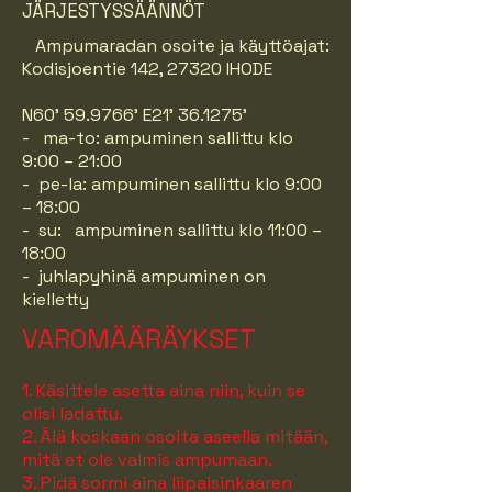
JÄRJESTYSSÄÄNNÖT
Ampumaradan osoite ja käyttöajat:
Kodisjoentie 142, 27320 IHODE
N60' 59.9766' E21' 36.1275'
- ma-to: ampuminen sallittu klo
9:00 – 21:00
- pe-la: ampuminen sallittu klo 9:00
– 18:00
- su: ampuminen sallittu klo 11:00 –
18:00
- juhlapyhinä ampuminen on
kielletty
VAROMÄÄRÄYKSET
1. Käsittele asetta aina niin, kuin se
olisi ladattu.
2. Älä koskaan osoita aseella mitään,
mitä et ole valmis ampumaan.
3. Pidä sormi aina liipaisinkaaren