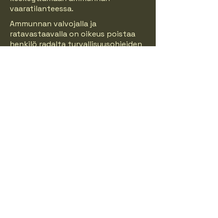
vaaratilanteessa.
Ammunnan valvojalla ja
ratavastaavalla on oikeus poistaa
henkilö radalta turvallisuusohjeiden
lamininlyöntitapauksessa.
Kerää hylsyt ja roskat katoksesta ja
radalta ammuntasi jälkeen. Jätä
paikat siistiksi seuraavia käyttäjiä
varten.
Ampumaradan pitäjä: Ihoden-
Vermuntilan Metsästysseura
Ratavastaavana toimii Ville Laurila
Puhelin: 040-5015597
Ihoden-Vermuntilan