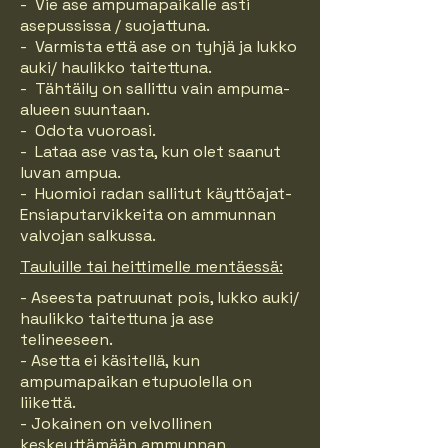
- Vie ase ampumapaikalle asti
asepussissa / suojattuna.
- Varmista että ase on tyhjä ja lukko
auki/ haulikko taitettuna.
- Tähtäily on sallittu vain ampuma-
alueen suuntaan.
- Odota vuoroasi.
- Lataa ase vasta, kun olet saanut
luvan ampua.
- Huomioi radan sallitut käyttöajat-
Ensiaputarvikkeita on ammunnan
valvojan salkussa.
Tauluille tai heittimelle mentäessä:
- Aseesta patruunat pois, lukko auki/
haulikko taitettuna ja ase
telineeseen.
- Asetta ei käsitellä, kun
ampumapaikan etupuolella on
liikettä.
- Jokainen on velvollinen
keskeyttämään ammunnan