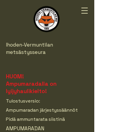
Ihoden-Vermuntilan
metsästysseura
HUOM!
Ampumaradalla on
lyijyhaulikielto!
Tulostusversio:
Ampumaradan järjestyssäännöt
Pidä ammuntarata siistinä
AMPUMARADAN